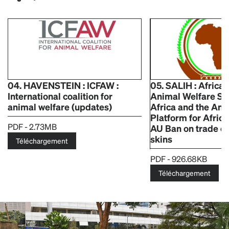
04. HAVENSTEIN : ICFAW :
05. SALIH : African
International coalition for
Animal Welfare Str
animal welfare (updates)
Africa and the Ani
Platform for Africa
PDF - 2.73MB
AU Ban on trade o
skins
Téléchargement
PDF - 926.68KB
Téléchargement