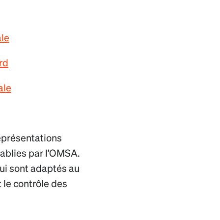
ale
rd
ale
représentations
tablies par l’OMSA.
qui sont adaptés au
t le contrôle des