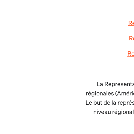
Re
R
Re
La Représentat
régionales (Amériq
Le but de la repré
niveau régional,