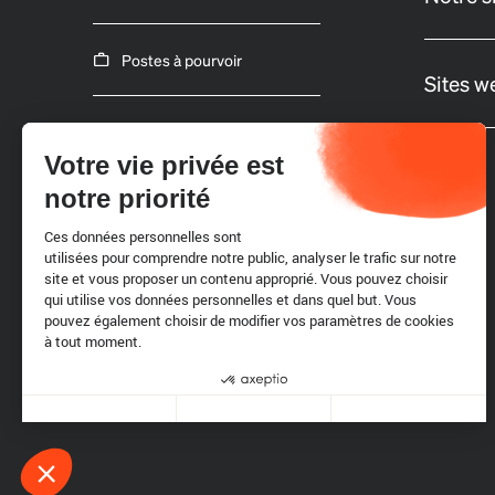
Postes à pourvoir
Sites w
Appels d'offres
Votre vie privée est
notre priorité
Ces données personnelles sont
utilisées pour comprendre notre public, analyser le trafic sur notre
site et vous proposer un contenu approprié. Vous pouvez choisir
qui utilise vos données personnelles et dans quel but. Vous
pouvez également choisir de modifier vos paramètres de cookies
à tout moment.
Cookies
Axeptio consent
Plateforme de Gestion du Consentement : Personnalisez vo
Notre plateforme vous permet d'adapter et de gérer vos param