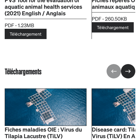
aquatic animal health services
animaux aquatiqu
(2021) English / Anglais
PDF - 260.50KB
PDF - 1.23MB
Téléchargement
Téléchargement
Téléchargements
Fiches maladies OIE : Virus du
Disease card: Tila
Tilapia Lacustre (TiLV)
Virus (TiLV) En An