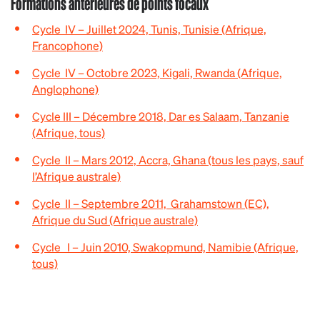
Formations antérieures de points focaux
Cycle IV – Juillet 2024, Tunis, Tunisie (Afrique,
Francophone)
Cycle IV – Octobre 2023, Kigali, Rwanda (Afrique,
Anglophone)
Cycle III – Décembre 2018, Dar es Salaam, Tanzanie
(Afrique, tous)
Cycle II – Mars 2012, Accra, Ghana (tous les pays, sauf
l’Afrique australe)
Cycle II – Septembre 2011, Grahamstown (EC),
Afrique du Sud (Afrique australe)
Cycle I – Juin 2010, Swakopmund, Namibie (Afrique,
tous)