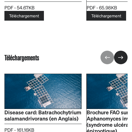
PDF - 54.67KB
PDF - 65.98KB
Téléchargement
Téléchargement
Téléchargements
Disease card: Batrachochytrium
Brochure FAO sur l'
salamandrivorans (en Anglais)
Aphanomyces inv
(syndrome ulcérati
PDF - 161.16KB
épizootique)