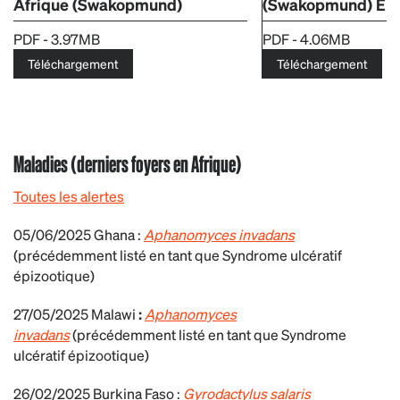
Afrique (Swakopmund)
(Swakopmund) En 
PDF - 3.97MB
PDF - 4.06MB
Téléchargement
Téléchargement
Maladies (derniers foyers en Afrique)
Toutes les alertes
05/06/2025 Ghana :
Aphanomyces invadans
(précédemment listé en tant que Syndrome ulcératif
épizootique)
27/05/2025 Malawi
:
Aphanomyces
invadans
(précédemment listé en tant que Syndrome
ulcératif épizootique)
26/02/2025 Burkina Faso :
Gyrodactylus salaris