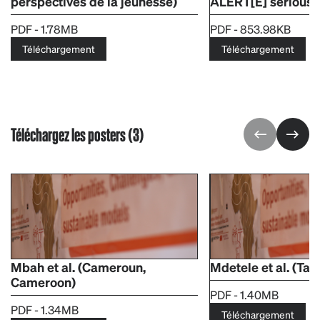
perspectives de la jeunesse)
ALERT[E] serious
PDF - 1.78MB
PDF - 853.98KB
Téléchargement
Téléchargement
Téléchargez les posters (3)
Mbah et al. (Cameroun,
Mdetele et al. (Tan
Cameroon)
PDF - 1.40MB
PDF - 1.34MB
Téléchargement