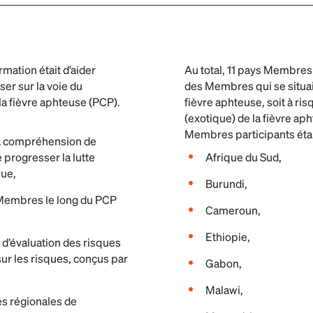
ormation était d’aider
Au total, 11 pays Membres o
er sur la voie du
des Membres qui se situaie
la fièvre aphteuse (PCP).
fièvre aphteuse, soit à ri
(exotique) de la fièvre ap
Membres participants étai
la compréhension de
e progresser la lutte
Afrique du Sud,
que,
Burundi,
 Membres le long du PCP
Cameroun,
Ethiopie,
s d’évaluation des risques
sur les risques, conçus par
Gabon,
Malawi,
es régionales de