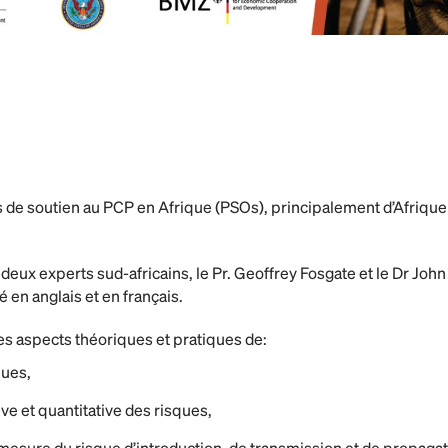
s de soutien au PCP en Afrique (PSOs), principalement d’Afrique 
r deux experts sud-africains, le Pr. Geoffrey Fosgate et le Dr Joh
lé en anglais et en français.
les aspects théoriques et pratiques de:
ques,
tive et quantitative des risques,
la mesure du risque d’introduction, de transmission et de propaga