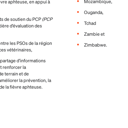
Mozambique,
ièvre aphteuse, en appui à
Ouganda,
nts de soutien du PCP
(PCP
Tchad
ière d’évaluation des
Zambie et
ntre les PSOs de la région
Zimbabwe.
ces vétérinaires,
 partage d’informations
 renforcer la
e terrain et de
améliorer la prévention, la
 de la fièvre aphteuse.