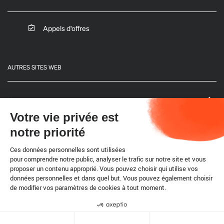
Appels d'offres
AUTRES SITES WEB
Notre site international
Votre vie privée est
notre priorité
Sites web d'autres régions
Ces données personnelles sont utilisées
pour comprendre notre public, analyser le trafic sur notre site et vous
proposer un contenu approprié. Vous pouvez choisir qui utilise vos
données personnelles et dans quel but. Vous pouvez également choisir
RACCOURCIS
de modifier vos paramètres de cookies à tout moment.
Délégué(e)s de la région Afrique