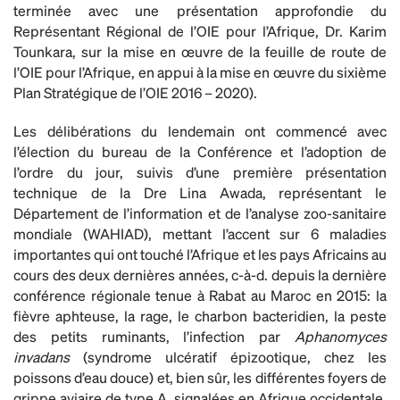
terminée avec une présentation approfondie du
Représentant Régional de l’OIE pour l’Afrique, Dr. Karim
Tounkara, sur la mise en œuvre de la feuille de route de
l’OIE pour l’Afrique, en appui à la mise en œuvre du sixième
Plan Stratégique de l’OIE 2016 – 2020).
Les délibérations du lendemain ont commencé avec
l’élection du bureau de la Conférence et l’adoption de
l’ordre du jour, suivis d’une première présentation
technique de la Dre Lina Awada, représentant le
Département de l’information et de l’analyse zoo-sanitaire
mondiale (WAHIAD), mettant l’accent sur 6 maladies
importantes qui ont touché l’Afrique et les pays Africains au
cours des deux dernières années, c-à-d. depuis la dernière
conférence régionale tenue à Rabat au Maroc en 2015: la
fièvre aphteuse, la rage, le charbon bacteridien, la peste
des petits ruminants, l’infection par
Aphanomyces
invadans
(syndrome ulcératif épizootique, chez les
poissons d’eau douce) et, bien sûr, les différentes foyers de
grippe aviaire de type A, signalées en Afrique occidentale,