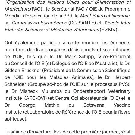
l’
Organisation des Nations Unies pour l’Alimentation et
l’Agriculture
(FAO) , le Secrétariat FAO / OIE du Programme
Mondial d’Eradication de la PPR
, le
Meat Board of Namibia
,
la
Commission Européenne
(DG SANTE)
et l’
Ecole Inter
Etats des Sciences et Médecine Vétérinaires
(EISMV) .
Ont également participé à cette réunion les éminents
membres de divers organes décisionnels et scientifiques
de l’OIE, tels que le Dr Mark Schipp, Vice-Président
du Conseil de l’OIE (et Délégué de l’OIE de l’Australie), le Dr.
Gideon Bruckner (Président de la Commission Scientifique
de l’OIE pour les Maladies Animales
), le Dr Herbert
Schneider (Groupe ad-hoc de l’OIE sur le processus PVS),
le Dr Misheck Mulumba du Onderstepoort Veterinary
Institute (ARC-OVI) (et Centre Collaborateur de l’OIE) et le
Dr George Mathlo du Botswana Vaccine
Institute (et Laboratoire de Référence de l’OIE pour la fièvre
aphteuse).
La séance d’ouverture, lors de cette première journée, s’est