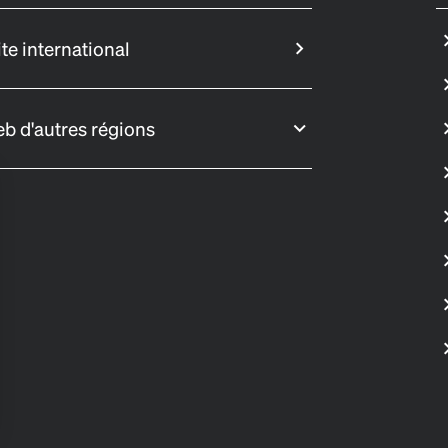
ite international
eb d'autres régions
s Options