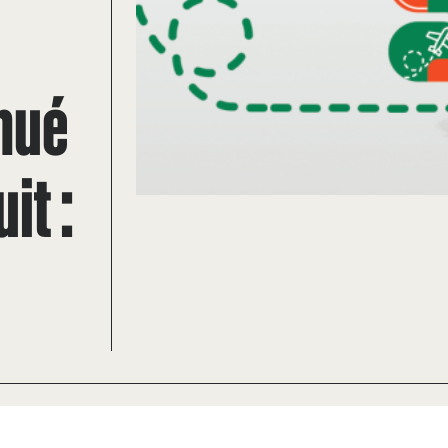
nué
it :