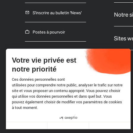
S'inscrire au bulletin 'News'
Notre s
Postes à pourvoir
Sites w
Appels d'offres
Votre vie privée est
notre priorité
Ces données personnelles sont
utilisées pour comprendre notre public, analyser le trafic sur notre
site et vous proposer un contenu approprié. Vous pouvez choisir
qui utilise vos données personnelles et dans quel but. Vous
pouvez également choisir de modifier vos paramètres de cookies
à tout moment.
Cookies
Axeptio consent
Plateforme de Gestion du Consentement : Personnalisez vo