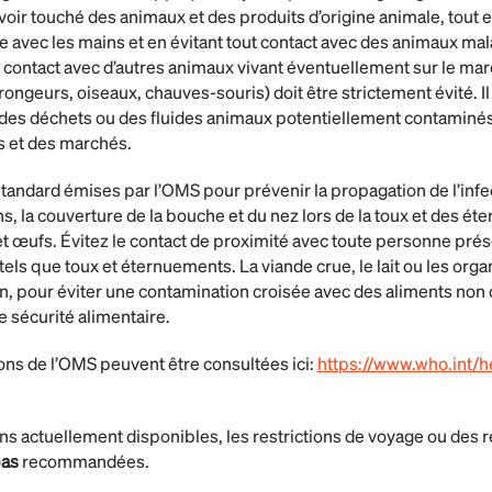
voir touché des animaux et des produits d’origine animale, tout e
he avec les mains et en évitant tout contact avec des animaux ma
contact avec d’autres animaux vivant éventuellement sur le ma
 rongeurs, oiseaux, chauves-souris) doit être strictement évité. Il
c des déchets ou des fluides animaux potentiellement contaminés 
s et des marchés.
andard émises par l’OMS pour prévenir la propagation de l’inf
s, la couverture de la bouche et du nez lors de la toux et des ét
et œufs. Évitez le contact de proximité avec toute personne pr
tels que toux et éternuements. La viande crue, le lait ou les or
n, pour éviter une contamination croisée avec des aliments non
 sécurité alimentaire.
ns de l’OMS peuvent être consultées ici:
https://www.who.int/h
ns actuellement disponibles, les restrictions de voyage ou des r
as
recommandées.