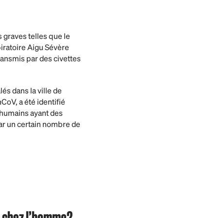
graves telles que le
ratoire Aigu Sévère
ansmis par des civettes
s dans la ville de
oV, a été identifié
s humains ayant des
ar un certain nombre de
9 chez l’homme?