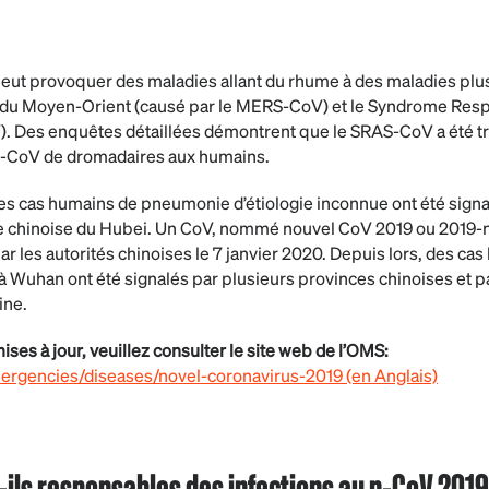
ut provoquer des maladies allant du rhume à des maladies plus 
du Moyen-Orient (causé par le MERS-CoV) et le Syndrome Respi
). Des enquêtes détaillées démontrent que le SRAS-CoV a été tr
S-CoV de dromadaires aux humains.
s cas humains de pneumonie d’étiologie inconnue ont été signalé
e chinoise du Hubei. Un CoV, nommé nouvel CoV 2019 ou 2019-nC
r les autorités chinoises le 7 janvier 2020. Depuis lors, des ca
 Wuhan ont été signalés par plusieurs provinces chinoises et p
ine.
ses à jour, veuillez consulter le site web de l’OMS:
ergencies/diseases/novel-coronavirus-2019 (en Anglais)
-ils responsables des infections au n-CoV 201