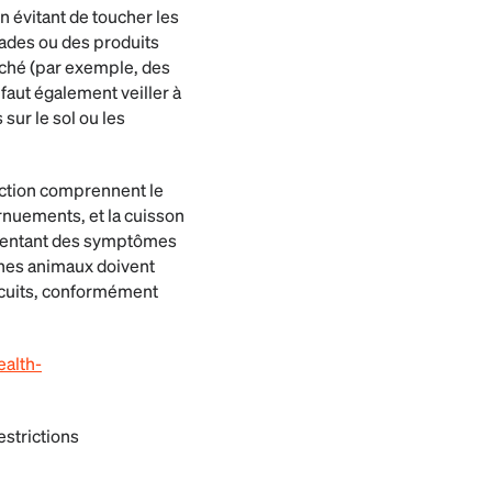
n évitant de toucher les
lades ou des produits
rché (par exemple, des
 faut également veiller à
sur le sol ou les
ection comprennent le
ernuements, et la cuisson
ésentant des symptômes
ganes animaux doivent
 cuits, conformément
ealth-
estrictions