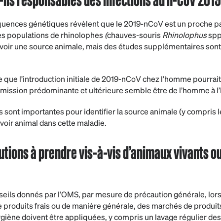
quences génétiques révèlent que le 2019-nCoV est un proche p
les populations de rhinolophes
(
chauves-souris
Rhinolophus
spp
voir une source animale, mais des études supplémentaires sont
 que l’introduction initiale de 2019-nCoV chez l’homme pourrait
nsmission prédominante et ultérieure semble être de l’homme à 
sont importantes pour identifier la source animale (y compris le
rvoir animal dans cette maladie.
autions à prendre vis-à-vis d’animaux vivants o
ls donnés par l’OMS, par mesure de précaution générale, lors 
e produits frais ou de manière générale, des marchés de produits
iène doivent être appliquées, y compris un lavage régulier des