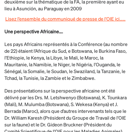
deuxième sur la thématique de la FA, la première ayant eu
lieu à Asunción, au Paraguay en 2009
Lisez l’ensemble du communiqué de presse de l’OIE ici……
Une perspective Africaine….
Les pays Africains représentés à la Conférence (au nombre
de 22) étaient l’Afrique du Sud, e Botswana, le Burkina Faso,
l’Ethiopie, le Kenya, la Libye, le Mali, le Maroc, la
Mauritanie, la Namibie, le Niger, le Nigéria, l’Ouganda, le
Sénégal, la Somalie, le Soudan, le Swaziland, la Tanzanie, le
Tchad, la Tunisie, la Zambie et le Zimbabwe.
Des présentations sur la perspective africaine ont été
délivré par les Drs. M. Letshwenyo (Botswana), K. Tounkara
(Mali), M. Mulumba (Botswana), S. Wekesa (Kenya) et J.
Berrada (Maroc), alors que d’autres intervenants tels que le
Dr. William Karesh (Président du Groupe de Travail de l’OIE
sur la faune) et le Dr. Gideon Bruckner (Président du
Comité Scientifique de l’OIE pour les Maladies Animales)