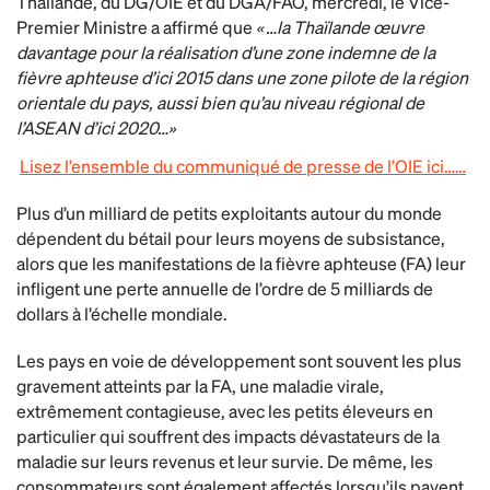
Thaïlande, du DG/OIE et du DGA/FAO, mercredi, le Vice-
Premier Ministre a affirmé que
« …la Thaïlande œuvre
davantage pour la réalisation d’une zone indemne de la
fièvre aphteuse d’ici 2015 dans une zone pilote de la région
orientale du pays, aussi bien qu’au niveau régional de
l’ASEAN d’ici 2020…»
Lisez l’ensemble du communiqué de presse de l’OIE ici……
Plus d’un milliard de petits exploitants autour du monde
dépendent du bétail pour leurs moyens de subsistance,
alors que les manifestations de la fièvre aphteuse (FA) leur
infligent une perte annuelle de l’ordre de 5 milliards de
dollars à l’échelle mondiale.
Les pays en voie de développement sont souvent les plus
gravement atteints par la FA, une maladie virale,
extrêmement contagieuse, avec les petits éleveurs en
particulier qui souffrent des impacts dévastateurs de la
maladie sur leurs revenus et leur survie. De même, les
consommateurs sont également affectés lorsqu’ils payent