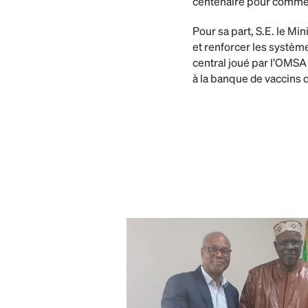
centenaire pour commémo
Pour sa part, S.E. le M
et renforcer les système
central joué par l’OMSA 
à la banque de vaccins 