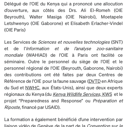
Délégué de l’OIE du Kenya qui a prononcé une allocution
d’ouverture, aux côtés des Drs. Ali El-Romeh (OIE
Beyrouth), Walter Masiga (OIE Nairobi), Moetapele
Letshwenyo (OIE Gaborone) et Elisabeth Erlacher-Vindel
(OIE Paris)
Les Services de
Sciences et nouvelles technologies
(SNT)
et de l’
Information et de l’analyse zoo-sanitaire
mondiale
(WAHIAD) de l’OIE à Paris ont facilité ce
séminaire. Outre le personnel du siège de l’OIE et le
personnel régional de l’OIE (Beyrouth, Gaborone, Nairobi)
des contributions ont été faites par deux Centres de
Référence de l’OIE pour la faune sauvage (
DVTD
en Afrique
du Sud et
NWHC
, aux États-Unis), ainsi que deux experts
régionaux du Kenya (du
Kenya Wildlife Services,
KWS
et le
projet “Preparedness and Response” ou
Préparation et
Riposte,
financé par USAID).
La formation a également bénéficié d’une intervention par
liaison vidéo de Genève de la part de la
Convention sur le