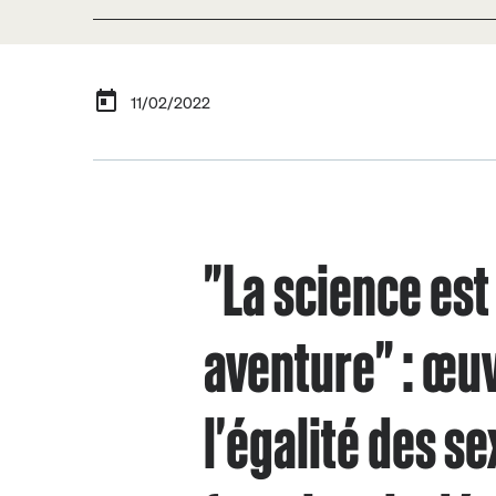
11/02/2022
"La science est
aventure" : œu
l'égalité des se