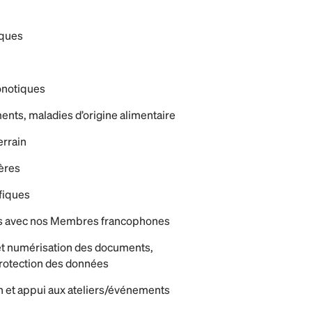
iques
onotiques
ments, maladies d’origine alimentaire
errain
fères
fiques
s avec nos Membres francophones
et numérisation des documents,
protection des données
n et appui aux ateliers/événements