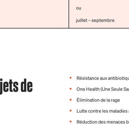
ou
juillet – septembre
jets de
Résistance aux antibioti
One Health (Une Seule Sa
Élimination de la rage
Lutte contre les maladies
Réduction des menaces b